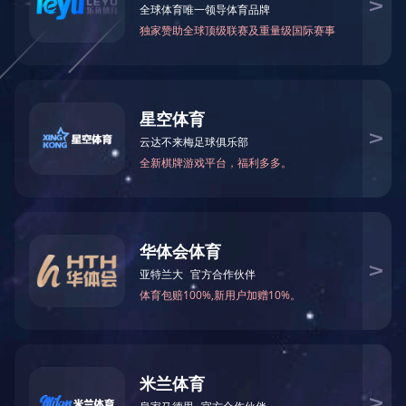
Copyright © 2021 星空（中国）
沪ICP备16047436号-1
技术支持：企炬中国
买球
|
开云手机官方版页面登录入口
|
开云·kaiyun体育
|
乐动网页版官方