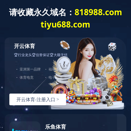
热门关键词：
第五代数字集成变频供水设备
WFY-IV
KQF-IV全自动双模式供水设备
客户案例
大唐西固热电联产