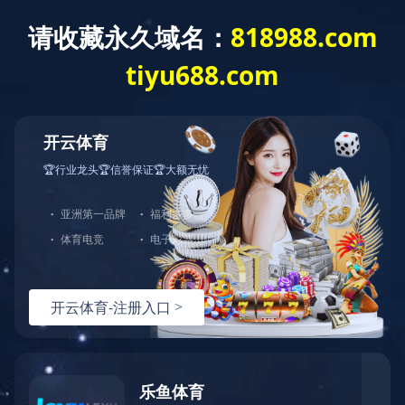
热门关键词：
第五代数字集成变频供水设备
WFY-IV
KQF-IV全自动双模式供水设备
客户案例
天津天拖供热中心