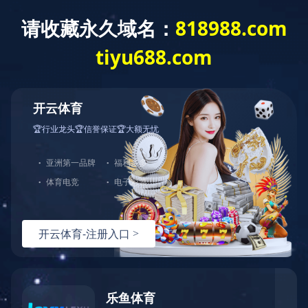
热门关键词：
第五代数字集成变频供水设备
WFY-IV
KQF-IV全自动双模式供水设备
产品展示